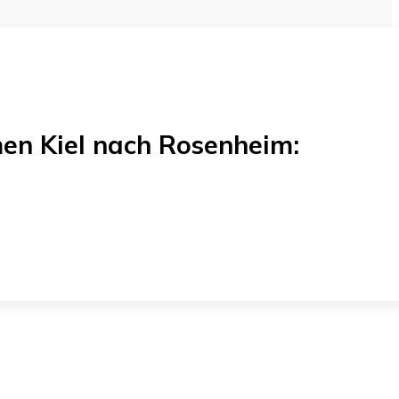
n Kiel
nach
Rosenheim
: